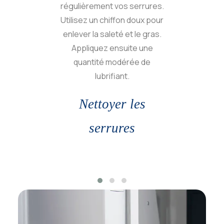
régulièrement vos serrures.
Utilisez un chiffon doux pour
mai
enlever la saleté et le gras.
état
Appliquez ensuite une
pr
quantité modérée de
lubrifiant.
U
Nettoyer les
serrures