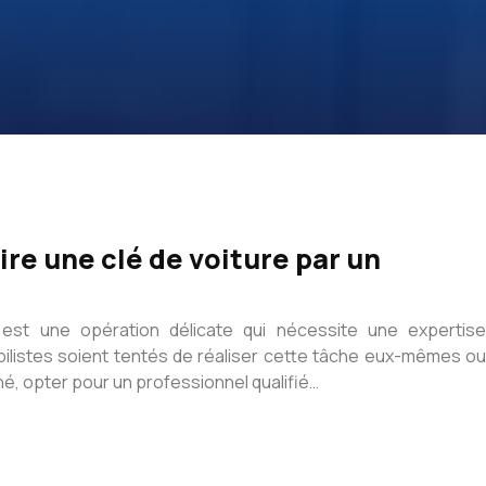
ire une clé de voiture par un
 est une opération délicate qui nécessite une expertise
obilistes soient tentés de réaliser cette tâche eux-mêmes ou
é, opter pour un professionnel qualifié…