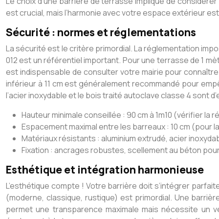
Le choix d’une barrière de terrasse implique de considérer pl
est crucial, mais l’harmonie avec votre espace extérieur est
Sécurité : normes et réglementations
La sécurité est le critère primordial. La réglementation imp
012 est un référentiel important. Pour une terrasse de 1 mè
est indispensable de consulter votre mairie pour connaîtr
inférieur à 11 cm est généralement recommandé pour empêc
l’acier inoxydable et le bois traité autoclave classe 4 sont d’
Hauteur minimale conseillée : 90 cm à 1m10 (vérifier la 
Espacement maximal entre les barreaux : 10 cm (pour l
Matériaux résistants : aluminium extrudé, acier inoxydab
Fixation : ancrages robustes, scellement au béton pour 
Esthétique et intégration harmonieuse
L’esthétique compte ! Votre barrière doit s’intégrer parfait
(moderne, classique, rustique) est primordial. Une barriè
permet une transparence maximale mais nécessite un ver