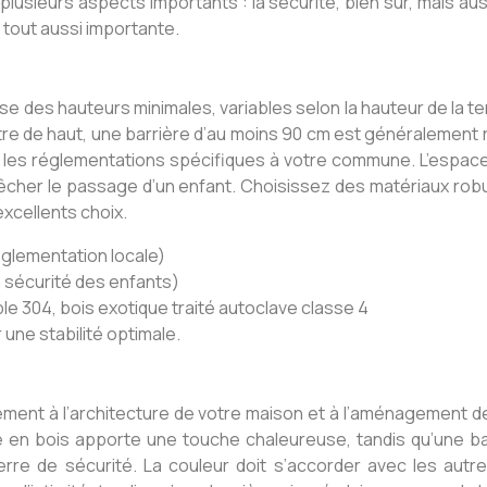
usieurs aspects importants : la sécurité, bien sûr, mais aussi 
 tout aussi importante.
ose des hauteurs minimales, variables selon la hauteur de la t
tre de haut, une barrière d’au moins 90 cm est généralement r
e les réglementations spécifiques à votre commune. L’espac
her le passage d’un enfant. Choisissez des matériaux robust
excellents choix.
réglementation locale)
a sécurité des enfants)
le 304, bois exotique traité autoclave classe 4
une stabilité optimale.
ement à l’architecture de votre maison et à l’aménagement de 
re en bois apporte une touche chaleureuse, tandis qu’une ba
re de sécurité. La couleur doit s’accorder avec les autre