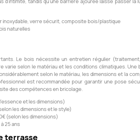
s d’intimité, tandis qu’une barrière ajourée laisse passer la
ier inoxydable, verre sécurit, composite bois/plastique
ois naturelles
portants. Le bois nécessite un entretien régulier (traitement
 varie selon le matériau et les conditions climatiques. Une b
 considérablement selon le matériau, les dimensions et la com
professionnel est recommandée pour garantir une pose sécuri
ssite des compétences en bricolage.
 l’essence et les dimensions)
elon les dimensions et le style)
00€ (selon les dimensions)
 à 25 ans
e terrasse