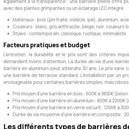
également à la transparence : une barrière pleine offre plu
avec des plantes grimpantes ou un éclairage LED intégré.
Matériaux : bois (pin traité, mélèze, ipé), aluminium, ac
Couleurs : blanc, gris anthracite, beige, noir, couleurs b
Styles : contemporain, classique, rustique, minimaliste
Facteurs pratiques et budget
L’entretien, la durabilité et le prix sont des critères im
demandent moins d’attention. La durée de vie d’une barrière
barrière en aluminium peut atteindre 30 ans. Le prix varie
une barrière de terrasse standard. L’installation par un 
envisageable pour certaines barrières simples, mais néce
Prix moyen d’une barrière en bois : 600€ à 1800€ (selon
Prix moyen d’une barrière en aluminium : 800€ à 2200€ (s
Prix moyen d’une barrière en verre sécurit : 1200€ à 30
Durée de vie moyenne d’une barrière en composite : 20
Les différents types de barrières d