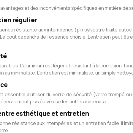
 avantages et des inconvénients spécifiques en matière de sécu
tien régulier
ence résistante aux intempéries (pin sylvestre traité autocla
e coût dépendra de l’essence choisie. L’entretien peut être
ité
urables. L’aluminium est léger et résistant à la corrosion, tan
n au minimaliste. L’entretien est minimaliste, un simple nettoya
nce
 essentiel d’utiliser du verre de sécurité (verre trempé ou 
 généralement plus élevé que les autres matériaux.
entre esthétique et entretien
ne résistance aux intempéries et un entretien facile. Il imite 
erre.