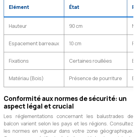
Elément
État
R
Hauteur
90 cm
M
Espacement barreaux
10 cm
Fa
Fixations
Certaines rouillées
Él
Matériau (Bois)
Présence de pourriture
Él
Conformité aux normes de sécurité: un
aspect légal et crucial
Les réglementations concernant les balustrades de
balcon varient selon les pays et les régions. Consultez
les normes en vigueur dans votre zone géographique.