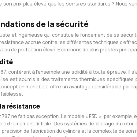
tifie son prix plus élevé que les serrures standards ? Nous
ondations de la sécurité
ste et ingénieuse qui constitue le fondement de sa sécurité
e résistance accrue contre les différentes techniques d’effr
iveau de protection élevé. Examinons de plus près les princip
idité
87, conférant à l’ensemble une solidité à toute épreuve. Il s
 utilisé est soumis à des traitements thermiques spécifiques
e conception monobloc offre un avantage considérable par r
 faiblesse.
la résistance
het 787 ne fait pas exception. Le modèle « F3D », par exemple, 
e extrêmement difficile. Des systèmes de blocage du rotor
La précision de fabrication du cylindre et la complexité de 