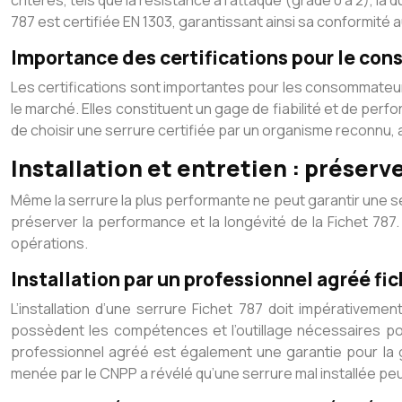
critères, tels que la résistance à l’attaque (grade 0 à 2), l
787 est certifiée EN 1303, garantissant ainsi sa conformit
Importance des certifications pour le con
Les certifications sont importantes pour les consommateur
le marché. Elles constituent un gage de fiabilité et de per
de choisir une serrure certifiée par un organisme reconnu, 
Installation et entretien : préserv
Même la serrure la plus performante ne peut garantir une sécu
préserver la performance et la longévité de la Fichet 787.
opérations.
Installation par un professionnel agréé fic
L’installation d’une serrure Fichet 787 doit impérativem
possèdent les compétences et l’outillage nécessaires pou
professionnel agréé est également une garantie pour la gar
menée par le CNPP a révélé qu’une serrure mal installée peut