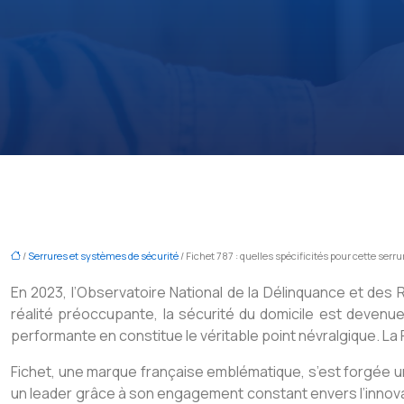
/
Serrures et systèmes de sécurité
/ Fichet 787 : quelles spécificités pour cette ser
En 2023, l’Observatoire National de la Délinquance et de
réalité préoccupante, la sécurité du domicile est devenu
performante en constitue le véritable point névralgique. L
Fichet, une marque française emblématique, s’est forgée un
un leader grâce à son engagement constant envers l’innovat