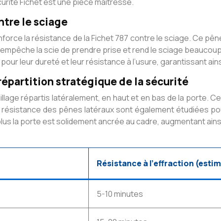
curité Fichet est une pièce maîtresse.
ntre le sciage
nforce la résistance de la Fichet 787 contre le sciage. Ce pê
empêche la scie de prendre prise et rend le sciage beaucoup pl
pour leur dureté et leur résistance à l’usure, garantissant ain
répartition stratégique de la sécurité
lage répartis latéralement, en haut et en bas de la porte. Ce
 la résistance des pênes latéraux sont également étudiées pou
 plus la porte est solidement ancrée au cadre, augmentant ains
Résistance à l’effraction (esti
5-10 minutes