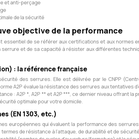
ge et anti-perçage
age
timale de la sécurité
uve objective de la performance
st essentiel de se référer aux certifications et aux normes 
 serrure et de sa capacité à résister aux différentes techniq
n) : la référence française
écurité des serrures. Elle est délivrée par le CNPP (Centr
me A2P évalue la résistance des serrures aux tentatives d’e
nce : A2P *, A2P ** et A2P ***, ce dernier niveau offrant la 
sécurité optimale pour votre domicile.
es (EN 1303, etc.)
normes européennes qui évaluent la performance des serrure
rmes de résistance à l’attaque, de durabilité et de sécurité 