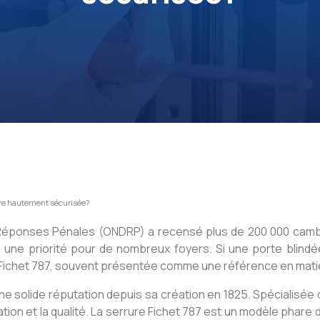
rure hautement sécurisée?
s Réponses Pénales (ONDRP) a recensé plus de 200 000 cambri
e une priorité pour de nombreux foyers. Si une porte blin
a Fichet 787, souvent présentée comme une référence en matièr
e solide réputation depuis sa création en 1825. Spécialisée
ion et la qualité. La serrure Fichet 787 est un modèle phar