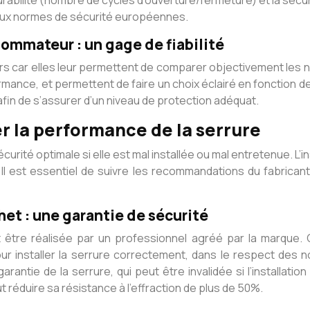
a durabilité (nombre de cycles d’ouverture/fermeture) et la sé
é aux normes de sécurité européennes.
sommateur : un gage de fiabilité
s car elles leur permettent de comparer objectivement les ni
formance, et permettent de faire un choix éclairé en fonction
afin de s’assurer d’un niveau de protection adéquat.
er la performance de la serrure
rité optimale si elle est mal installée ou mal entretenue. L’i
 Il est essentiel de suivre les recommandations du fabrican
het : une garantie de sécurité
ent être réalisée par un professionnel agréé par la marque
r installer la serrure correctement, dans le respect des no
antie de la serrure, qui peut être invalidée si l’installat
 réduire sa résistance à l’effraction de plus de 50%.