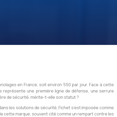
olages en France, soit environ 550 par jour. Face à cette
dée représente une première ligne de défense, une serrure
e de sécurité, mérite-t-elle son statut ?
 dans les solutions de sécurité, Fichet s’est imposée comme
e de cette marque, souvent cité comme un rempart contre les