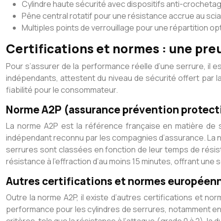
Cylindre haute sécurité avec dispositifs anti-crocheta
Pêne central rotatif pour une résistance accrue au sci
Multiples points de verrouillage pour une répartition op
Certifications et normes : une pre
Pour s’assurer de la performance réelle d’une serrure, il e
indépendants, attestent du niveau de sécurité offert par la
fiabilité pour le consommateur.
Norme A2P (assurance prévention protectio
La norme A2P est la référence française en matière de s
indépendant reconnu par les compagnies d’assurance. La nor
serrures sont classées en fonction de leur temps de résista
résistance à l’effraction d’au moins 15 minutes, offrant une 
Autres certifications et normes européenn
Outre la norme A2P, il existe d’autres certifications et 
performance pour les cylindres de serrures, notamment en te