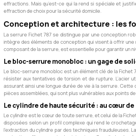
effractions. Mais qu’est-ce qui la rend si spéciale et jus
effraction de choix pour la sécurité domicile.
Conception et architecture : les f
La serrure Fichet 787 se distingue par une conception robu
intègre des éléments de conception qui visent à offrir un
composant de la serrure, est essentielle pour garantir un n
Le bloc-serrure monobloc : un gage de sol
Le bloc-serrure monobloc est un élément clé de la Fichet 7
résister aux tentatives de torsion et de rupture. L’acier
assurant ainsi une longue durée de vie à la serrure. Cett
pièces assemblées, qui sont plus vulnérables aux points de
Le cylindre de haute sécurité : au cœur de 
Le cylindre est le cœur de toute serrure, et celui de la Fic
disposées selon un profil complexe qui rend le crochetag
l’extraction du cylindre par des techniques frauduleuses. 