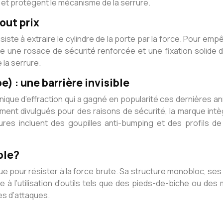
 et protègent le mécanisme de la serrure.
out prix
iste à extraire le cylindre de la porte par la force. Pour emp
e une rosace de sécurité renforcée et une fixation solide du
 la serrure.
) : une barrière invisible
hnique d’effraction qui a gagné en popularité ces dernières an
ement divulgués pour des raisons de sécurité, la marque in
es incluent des goupilles anti-bumping et des profils de 
ble?
e pour résister à la force brute. Sa structure monobloc, ses 
 à l’utilisation d’outils tels que des pieds-de-biche ou d
es d’attaques.